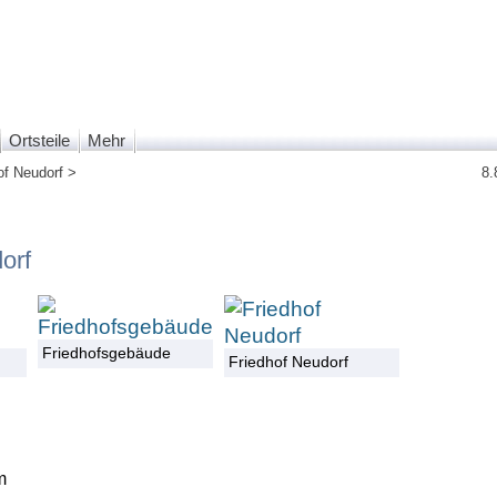
Ortsteile
Mehr
of Neudorf >
8.
orf
Friedhofsgebäude
Friedhof Neudorf
m