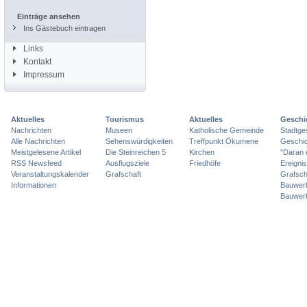
Einträge ansehen
Ins Gästebuch eintragen
Links
Kontakt
Impressum
Aktuelles
Tourismus
Aktuelles
Geschi
Nachrichten
Museen
Katholische Gemeinde
Stadtge
Alle Nachrichten
Sehenswürdigkeiten
Treffpunkt Ökumene
Geschic
Meistgelesene Artikel
Die Steinreichen 5
Kirchen
"Daran 
RSS Newsfeed
Ausflugsziele
Friedhöfe
Ereigni
Veranstaltungskalender
Grafschaft
Grafsch
Informationen
Bauwer
Bauwer