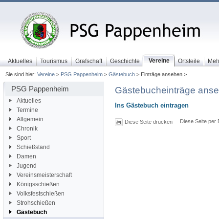
Vereine
Aktuelles
Tourismus
Grafschaft
Geschichte
Ortsteile
Meh
Sie sind hier:
Vereine
>
PSG Pappenheim
>
Gästebuch
> Einträge ansehen >
PSG Pappenheim
Gästebucheinträge ans
Aktuelles
Ins Gästebuch eintragen
Termine
Allgemein
Diese Seite per 
Diese Seite drucken
Chronik
Sport
Schießstand
Damen
Jugend
Vereinsmeisterschaft
Königsschießen
Volksfestschießen
Strohschießen
Gästebuch