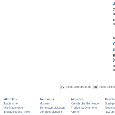
J
Z
u
F
B
K
G
m
B
[
D
B
Diese Seite drucken
Diese Seite 
Aktuelles
Tourismus
Aktuelles
Geschi
Nachrichten
Museen
Katholische Gemeinde
Stadtge
Alle Nachrichten
Sehenswürdigkeiten
Treffpunkt Ökumene
Geschic
Meistgelesene Artikel
Die Steinreichen 5
Kirchen
"Daran 