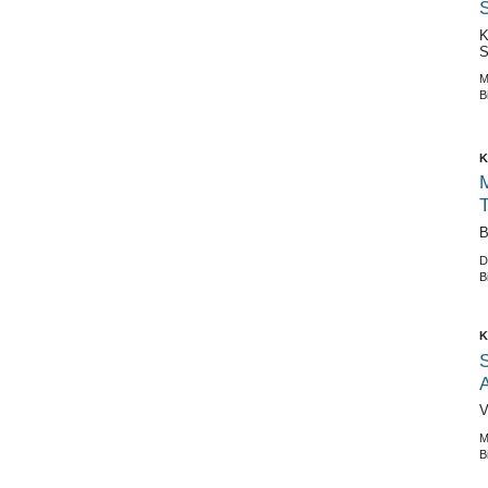
K
S
M
B
K
M
T
B
D
B
K
S
V
M
B