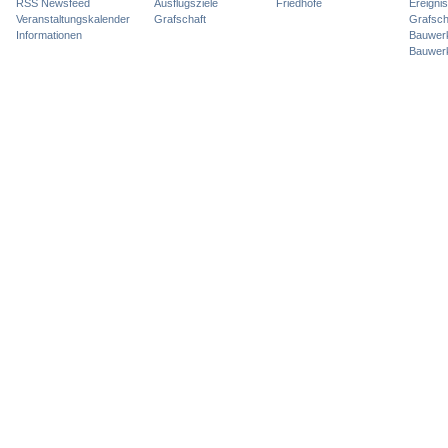
RSS Newsfeed
Ausflugsziele
Friedhöfe
Ereigni
Veranstaltungskalender
Grafschaft
Grafsch
Informationen
Bauwer
Bauwer