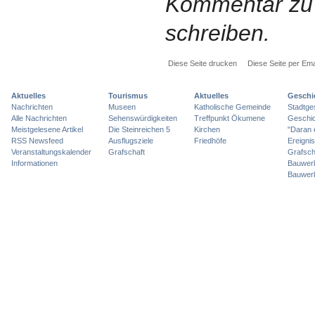
Kommentar zu 
schreiben.
Diese Seite drucken
Diese Seite per Ema
Aktuelles
Tourismus
Aktuelles
Geschi
Nachrichten
Museen
Katholische Gemeinde
Stadtge
Alle Nachrichten
Sehenswürdigkeiten
Treffpunkt Ökumene
Geschic
Meistgelesene Artikel
Die Steinreichen 5
Kirchen
"Daran 
RSS Newsfeed
Ausflugsziele
Friedhöfe
Ereigni
Veranstaltungskalender
Grafschaft
Grafsch
Informationen
Bauwer
Bauwer