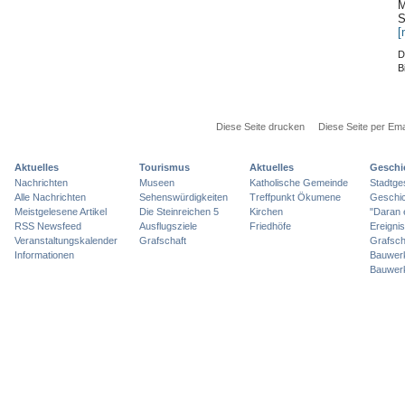
M
S
[
D
B
Diese Seite drucken
Diese Seite per Ema
Aktuelles
Tourismus
Aktuelles
Geschi
Nachrichten
Museen
Katholische Gemeinde
Stadtge
Alle Nachrichten
Sehenswürdigkeiten
Treffpunkt Ökumene
Geschic
Meistgelesene Artikel
Die Steinreichen 5
Kirchen
"Daran 
RSS Newsfeed
Ausflugsziele
Friedhöfe
Ereigni
Veranstaltungskalender
Grafschaft
Grafsch
Informationen
Bauwer
Bauwer