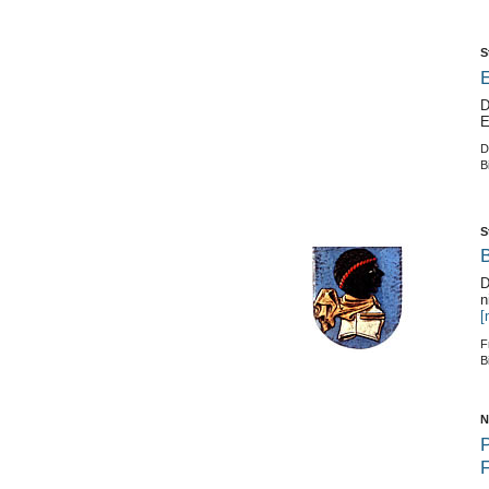
S
E
D
E
D
B
S
D
n
[
F
B
N
P
F