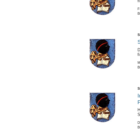
f
F
B
S
S
D
f
M
B
S
I
H
S
D
B