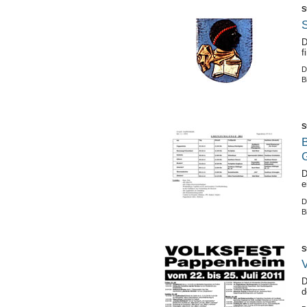
S
S
D
f
D
B
S
D
e
D
B
S
V
D
d