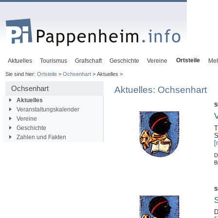
Ortsteile
Aktuelles
Tourismus
Grafschaft
Geschichte
Vereine
Me
Sie sind hier:
Ortsteile
>
Ochsenhart
> Aktuelles >
Ochsenhart
Aktuelles: Ochsenhart
Aktuelles
S
Veranstaltungskalender
V
Vereine
Geschichte
T
S
Zahlen und Fakten
[
D
B
S
S
D