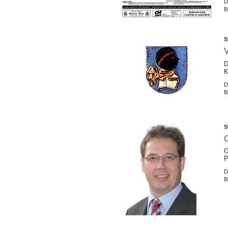
D
B
S
V
D
K
D
B
S
G
G
P
D
B