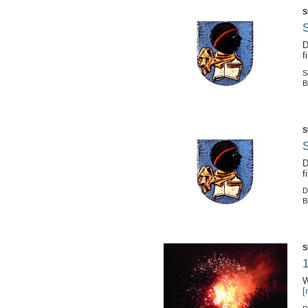
S
S
D
f
S
B
S
S
D
f
D
B
S
1
W
[