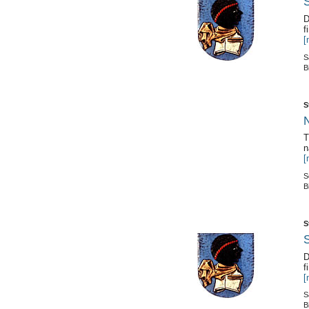
S
D
f
[
S
B
S
N
T
n
[
S
B
S
S
D
f
[
S
B