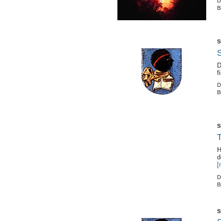
D
B
S
S
D
f
D
B
S
H
d
[
D
B
S