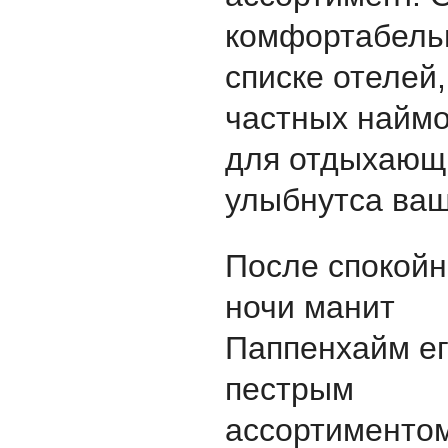
комфортабельн
списке отелей
частных найм
для отдыхающи
улыбнутса ваш
После спокой
ночи манит
Паппенхайм е
пестрым
ассортиментом