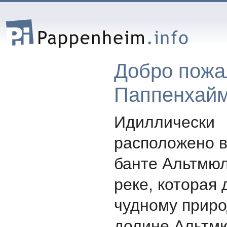
Добро пожа
Паппенхайм
Идиллически
расположено 
банте Альтмюл
реке, которая 
чудному приро
долинe Альтмю