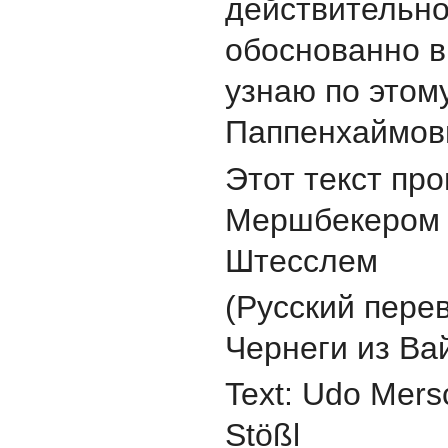
действительн
обоснованно в
узнаю по этом
Паппенхаймовц
Этот текст пр
Мершбекером 
Штесслем
(Русский пере
Чернеги из Ва
Text: Udo Mers
Stößl