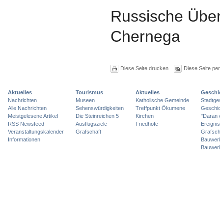
Russische Über
Chernega
Diese Seite drucken
Diese Seite pe
Aktuelles
Tourismus
Aktuelles
Geschi
Nachrichten
Museen
Katholische Gemeinde
Stadtge
Alle Nachrichten
Sehenswürdigkeiten
Treffpunkt Ökumene
Geschic
Meistgelesene Artikel
Die Steinreichen 5
Kirchen
"Daran 
RSS Newsfeed
Ausflugsziele
Friedhöfe
Ereigni
Veranstaltungskalender
Grafschaft
Grafsch
Informationen
Bauwer
Bauwer