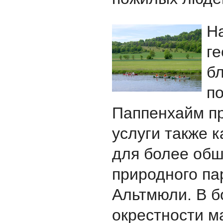
На
г
б
п
Паппенхайм пр
услуги также к
для более обш
природного па
Альтмюли. В б
окрестности м