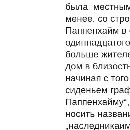
была местным
менее, со стр
Паппенхайм в
одиннадцатого
больше жител
дом в близост
начиная с тог
сиденьем граф
Паппенхайму“,
носить назван
„наследникаи