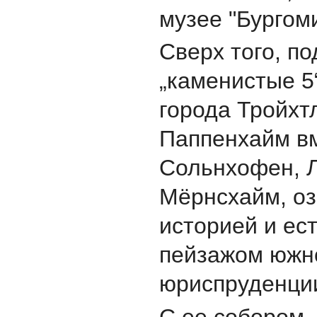
музеe "Бургом
Сверх того, п
„каменистые 5
города Тройхт
Паппенхайм в
Сольнхофен, Л
Мёрнсхайм, oз
историей и ес
пейзажом южн
юриспруденци
С ее собором,