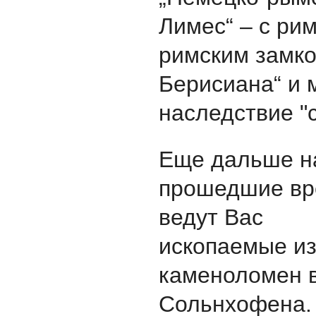
Лимес“ – с ри
римским замко
Берисиана“ и
наследствие "с
Еще дальше н
прошедшие вр
ведут Вас
ископаемые и
каменоломен в
Сольнхофена. 