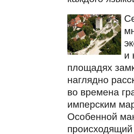
С
м
эк
и
площадях зам
наглядно расс
во времена г
имперским ма
Особенной ма
происходящий