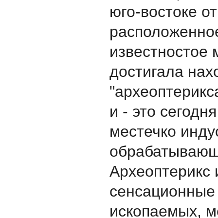
юго-востоке о
расположенное
известностое 
достигала нах
"археоптерикс
и - это сегодн
местечко инду
обрабатывающ
Aрхеоптерикс 
сенсационные
ископаемых, м