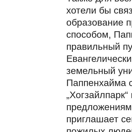
хотели бы свя
образование 
способом, Пап
правильный пу
Евангелическ
земельный ун
Паппенхаймa с
„Хогзайлпарк“ 
предложениям
приглашает се
пожилых люде