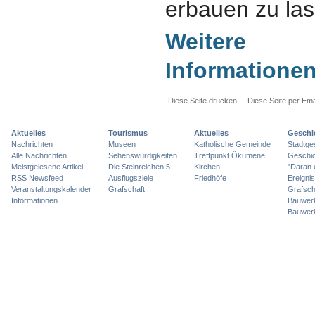
erbauen zu las
Weitere
Informationen.
Diese Seite drucken
Diese Seite per Ema
Aktuelles
Tourismus
Aktuelles
Geschi
Nachrichten
Museen
Katholische Gemeinde
Stadtge
Alle Nachrichten
Sehenswürdigkeiten
Treffpunkt Ökumene
Geschic
Meistgelesene Artikel
Die Steinreichen 5
Kirchen
"Daran 
RSS Newsfeed
Ausflugsziele
Friedhöfe
Ereigni
Veranstaltungskalender
Grafschaft
Grafsch
Informationen
Bauwer
Bauwer