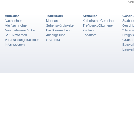
Neue
Aktuelles
Tourismus
Aktuelles
Geschi
Nachrichten
Museen
Katholische Gemeinde
Stadtge
Alle Nachrichten
Sehenswürdigkeiten
Treffpunkt Ökumene
Geschic
Meistgelesene Artikel
Die Steinreichen 5
Kirchen
"Daran 
RSS Newsfeed
Ausflugsziele
Friedhöfe
Ereigni
Veranstaltungskalender
Grafschaft
Grafsch
Informationen
Bauwer
Bauwer