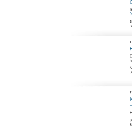
O
S
[
S
B
T
E
h
S
B
T
K
H
S
B