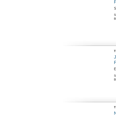
F
S
S
B
T
E
S
B
T
N