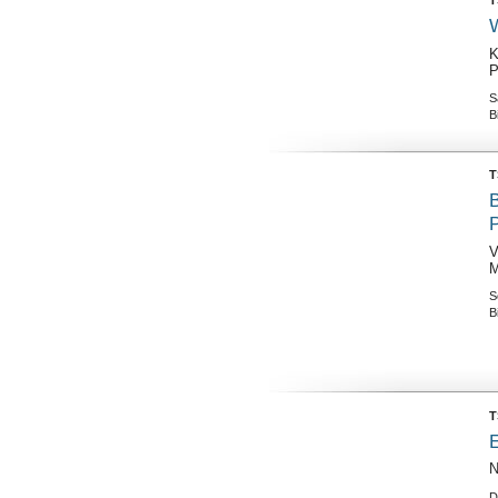
W
K
P
S
B
T
B
V
M
S
B
T
E
N
D