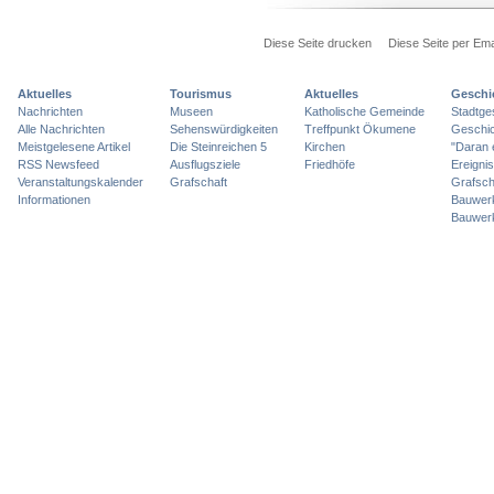
Diese Seite drucken
Diese Seite per Ema
Aktuelles
Tourismus
Aktuelles
Geschi
Nachrichten
Museen
Katholische Gemeinde
Stadtge
Alle Nachrichten
Sehenswürdigkeiten
Treffpunkt Ökumene
Geschic
Meistgelesene Artikel
Die Steinreichen 5
Kirchen
"Daran 
RSS Newsfeed
Ausflugsziele
Friedhöfe
Ereigni
Veranstaltungskalender
Grafschaft
Grafsch
Informationen
Bauwer
Bauwer