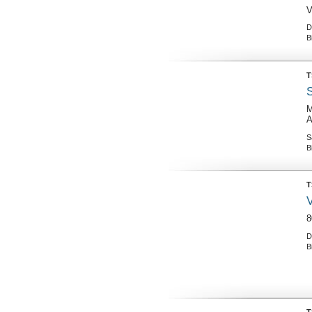
V
D
B
T
M
A
S
B
T
V
8
D
B
T