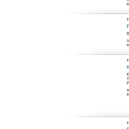
B
T
F
B
S
B
T
K
K
T
P
M
B
T