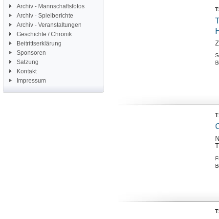
Archiv - Mannschaftsfotos
T
Archiv - Spielberichte
T
Archiv - Veranstaltungen
Geschichte / Chronik
Z
Beitrittserklärung
Sponsoren
S
Satzung
B
Kontakt
Impressum
T
C
N
T
F
B
T