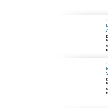
T
D
A
D
f
S
B
T
M
D
h
S
B