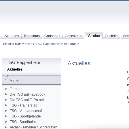
Vereine
Aktuelles
Tourismus
Grafschaft
Geschichte
Ortsteile
Meh
Sie sind hier:
Vereine
>
TSG Pappenheim
> Aktuelles >
TSG Pappenheim
Aktuelles
Aktuelles
T
A
Archiv
S
Termine
[
Die TSG auf Facebook
S
Die TSG auf FuPa.net
B
TSG - Trainerstab
TSG - Vorstandschaft
TSG - Sportgelände
TSG - Sportheim
Archiv - Tabellen / Scorerlisten