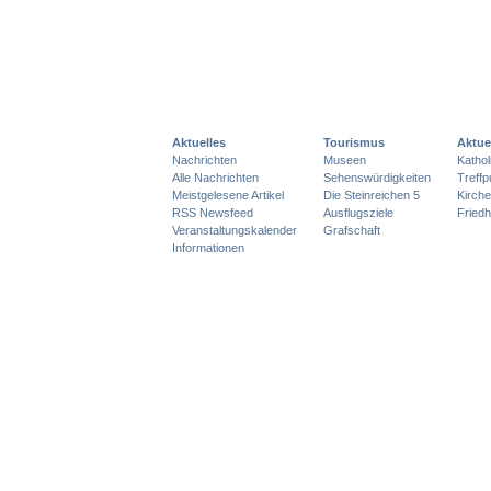
Aktuelles
Tourismus
Aktue
Nachrichten
Museen
Katho
Alle Nachrichten
Sehenswürdigkeiten
Treff
Meistgelesene Artikel
Die Steinreichen 5
Kirch
RSS Newsfeed
Ausflugsziele
Friedh
Veranstaltungskalender
Grafschaft
Informationen