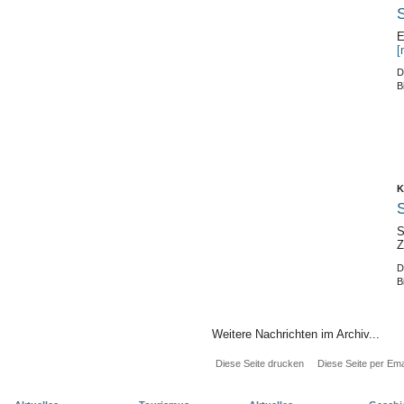
S
E
[
D
B
K
S
S
Z
D
B
Weitere Nachrichten im Archiv...
Diese Seite drucken
Diese Seite per Ema