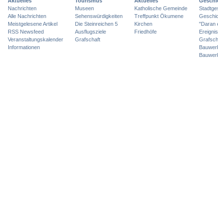
Aktuelles
Tourismus
Aktuelles
Geschi
Nachrichten
Museen
Katholische Gemeinde
Stadtge
Alle Nachrichten
Sehenswürdigkeiten
Treffpunkt Ökumene
Geschic
Meistgelesene Artikel
Die Steinreichen 5
Kirchen
"Daran 
RSS Newsfeed
Ausflugsziele
Friedhöfe
Ereigni
Veranstaltungskalender
Grafschaft
Grafsch
Informationen
Bauwer
Bauwer