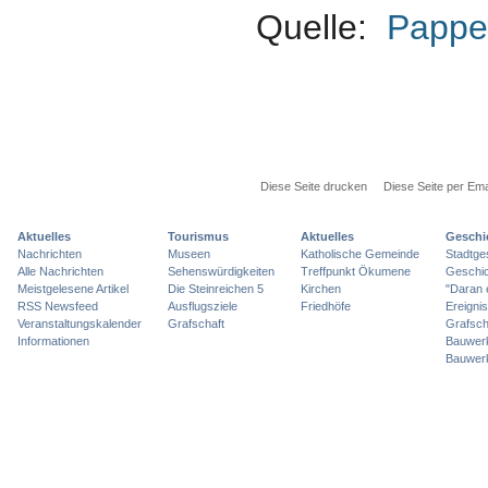
Quelle:
Pappe
Diese Seite drucken
Diese Seite per Ema
Aktuelles
Tourismus
Aktuelles
Geschi
Nachrichten
Museen
Katholische Gemeinde
Stadtge
Alle Nachrichten
Sehenswürdigkeiten
Treffpunkt Ökumene
Geschic
Meistgelesene Artikel
Die Steinreichen 5
Kirchen
"Daran 
RSS Newsfeed
Ausflugsziele
Friedhöfe
Ereigni
Veranstaltungskalender
Grafschaft
Grafsch
Informationen
Bauwer
Bauwer