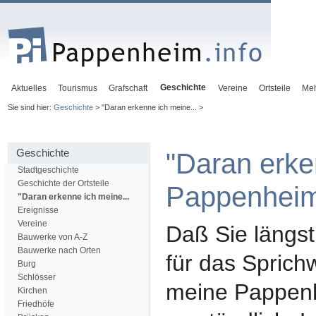
Geschichte
Aktuelles
Tourismus
Grafschaft
Vereine
Ortsteile
Me
Sie sind hier:
Geschichte
> "Daran erkenne ich meine... >
Geschichte
"Daran erke
Stadtgeschichte
Geschichte der Ortsteile
Pappenheim
"Daran erkenne ich meine...
Ereignisse
Vereine
Daß Sie längst
Bauwerke von A-Z
Bauwerke nach Orten
für das Sprich
Burg
Schlösser
meine Pappenh
Kirchen
Friedhöfe