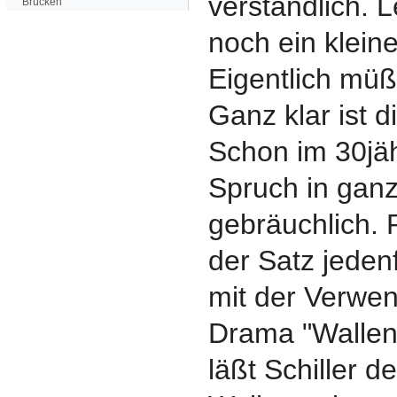
verständlich. L
Brücken
noch ein klein
Eigentlich mü
Ganz klar ist d
Schon im 30jäh
Spruch in gan
gebräuchlich. P
der Satz jedenf
mit der Verwe
Drama "Wallens
läßt Schiller d