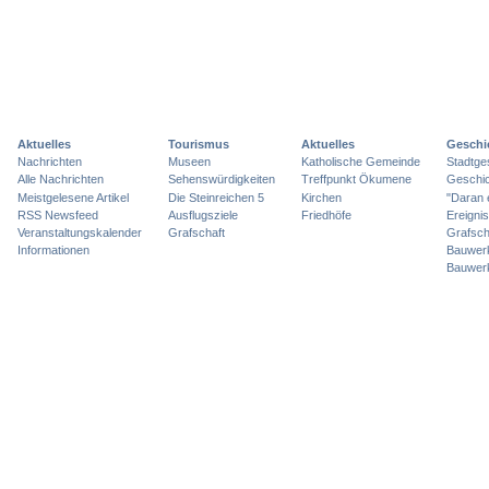
Aktuelles
Tourismus
Aktuelles
Geschi
Nachrichten
Museen
Katholische Gemeinde
Stadtge
Alle Nachrichten
Sehenswürdigkeiten
Treffpunkt Ökumene
Geschic
Meistgelesene Artikel
Die Steinreichen 5
Kirchen
"Daran 
RSS Newsfeed
Ausflugsziele
Friedhöfe
Ereigni
Veranstaltungskalender
Grafschaft
Grafsch
Informationen
Bauwer
Bauwer