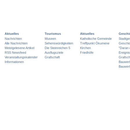
Aktuelles
Tourismus
Aktuelles
Geschi
Nachrichten
Museen
Katholische Gemeinde
Stadtge
Alle Nachrichten
Sehenswürdigkeiten
Treffpunkt Ökumene
Geschic
Meistgelesene Artikel
Die Steinreichen 5
Kirchen
"Daran 
RSS Newsfeed
Ausflugsziele
Friedhöfe
Ereigni
Veranstaltungskalender
Grafschaft
Grafsch
Informationen
Bauwer
Bauwer