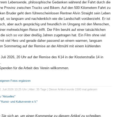
 ihrem Lebensende, philosophische Gedanken während der Fahrt durch die
he Provinz zwischen Trucks und Bikern. Auf den 500 Kilometern Fahrt zu
en Bruder geht dem führerscheinlosen Rentner Alvin Straight sein Leben
pf, so langsam und nachdenklich wie die Landschaft vorüberzieht. Er ist
risch, aber auch gesprächig und freundlich im Umgang mit den Menschen,
einer mehrwöchigen Reise trifft. Der Film beruht auf einer tatsächlichen
die sich so vor über dreißig Jahren zugetragen hat. Ein Film ohne viel
 mit viel Herz und gerade daher passend an einem warmen, langsam
en Sommertag auf der Remise an der Altmühl mit einem kühlenden
Juli 2026, 20 Uhr auf der Remise des K14 in der Klosterstraße 14 in
.
, Spenden für die Arbeit des Verein willkommen.
t eigenen Fotos ergänzen
. Juli 2026 10:25 Uhr | Alter: 35 Tage | Dieser Artikel wurde 1500 mal gelesen
 "Aktuelles"
 "Kunst- und Kulturverein e.V."
n Sie sich an, um einen Kommentar zu diesem Artikel zu schreiben.