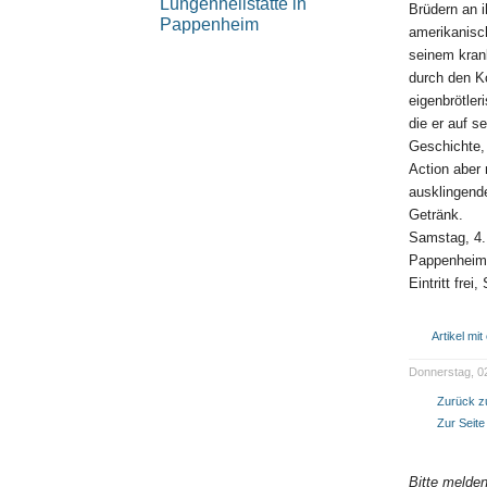
Brüdern an
amerikanisc
seinem krank
durch den Ko
eigenbrötle
die er auf s
Geschichte, 
Action aber
ausklingend
Getränk.
Samstag, 4. 
Pappenheim
Eintritt frei
Artikel mi
Donnerstag, 02
Zurück zu
Zur Seite
Bitte melde