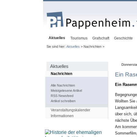
Aktuelles
Tourismus
Grafschaft
Geschichte
Sie sind hier:
Aktuelles
> Nachrichten >
Donnerstag
Aktuelles
Ein Ras
Nachrichten
Ein Rasenm
Alle Nachrichten
Meistgelesene Artikel
Begegnungen
RSS Newsfeed
Wollten Sie
Artikel schreiben
Langsamkeit
Veranstaltungskalender
über sich, 
Informationen
nächste Übe
Am kommende
Sommerfilm,