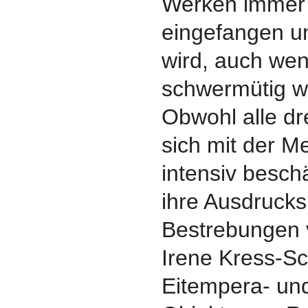
Werken immer
eingefangen un
wird, auch we
schwermütig wi
Obwohl alle dr
sich mit der M
intensiv beschä
ihre Ausdrucks
Bestrebungen v
Irene Kress-S
Eitempera- un