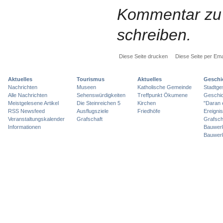
Kommentar zu 
schreiben.
Diese Seite drucken
Diese Seite per Ema
Aktuelles
Tourismus
Aktuelles
Geschi
Nachrichten
Museen
Katholische Gemeinde
Stadtge
Alle Nachrichten
Sehenswürdigkeiten
Treffpunkt Ökumene
Geschic
Meistgelesene Artikel
Die Steinreichen 5
Kirchen
"Daran 
RSS Newsfeed
Ausflugsziele
Friedhöfe
Ereigni
Veranstaltungskalender
Grafschaft
Grafsch
Informationen
Bauwer
Bauwer