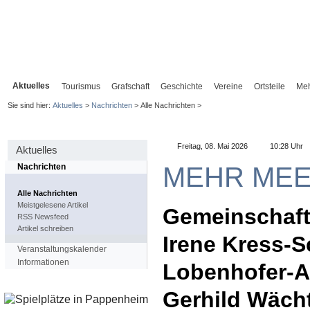
Aktuelles
Tourismus
Grafschaft
Geschichte
Vereine
Ortsteile
Me
Sie sind hier:
Aktuelles
>
Nachrichten
> Alle Nachrichten >
Freitag, 08. Mai 2026
10:28 Uhr
Aktuelles
MEHR ME
Nachrichten
Alle Nachrichten
Meistgelesene Artikel
Gemeinschaft
RSS Newsfeed
Artikel schreiben
Irene Kress-S
Veranstaltungskalender
Informationen
Lobenhofer-A
Gerhild Wäch