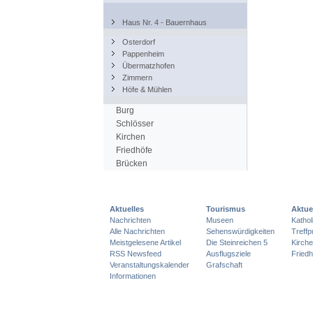
Haus Nr. 4 - Bauernhaus
Osterdorf
Pappenheim
Übermatzhofen
Zimmern
Höfe & Mühlen
Burg
Schlösser
Kirchen
Friedhöfe
Brücken
Aktuelles
Tourismus
Aktue
Nachrichten
Museen
Katho
Alle Nachrichten
Sehenswürdigkeiten
Treff
Meistgelesene Artikel
Die Steinreichen 5
Kirch
RSS Newsfeed
Ausflugsziele
Friedh
Veranstaltungskalender
Grafschaft
Informationen