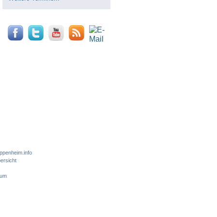
ppenheim.info
ersicht
sum