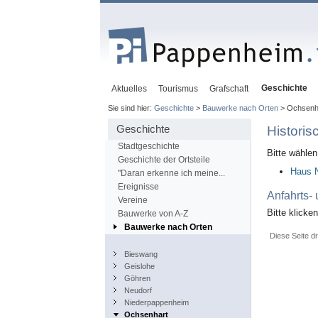
Geschichte
Aktuelles
Tourismus
Grafschaft
Sie sind hier:
Geschichte
>
Bauwerke nach Orten
> Ochsenh
Geschichte
Histori
Stadtgeschichte
Bitte wähle
Geschichte der Ortsteile
Haus N
"Daran erkenne ich meine...
Ereignisse
Anfahrts-
Vereine
Bitte klicke
Bauwerke von A-Z
Bauwerke nach Orten
Diese Seite d
Bieswang
Geislohe
Göhren
Neudorf
Niederpappenheim
Ochsenhart