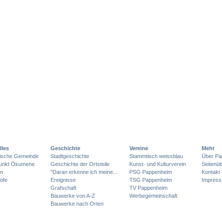
lles
Geschichte
Vereine
Mehr
lische Gemeinde
Stadtgeschichte
Stammtisch weissblau
Über Pa
punkt Ökumene
Geschichte der Ortsteile
Kunst- und Kulturverein
Seitenüb
en
"Daran erkenne ich meine...
PSG Pappenheim
Kontakt
öfe
Ereignisse
TSG Pappenheim
Impres
Grafschaft
TV Pappenheim
Bauwerke von A-Z
Werbegemeinschaft
Bauwerke nach Orten