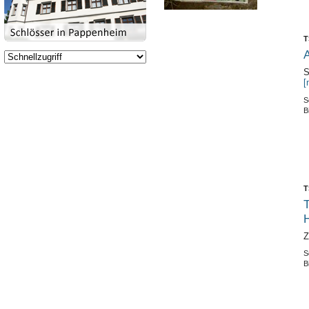
T
A
S
[
S
B
T
T
Z
S
B