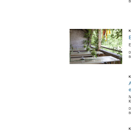
B
K
E
E
D
B
K
A
e
N
K
D
B
K