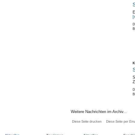
S
E
[
D
B
K
S
S
Z
D
B
Weitere Nachrichten im Archiv...
Diese Seite drucken
Diese Seite per Ema