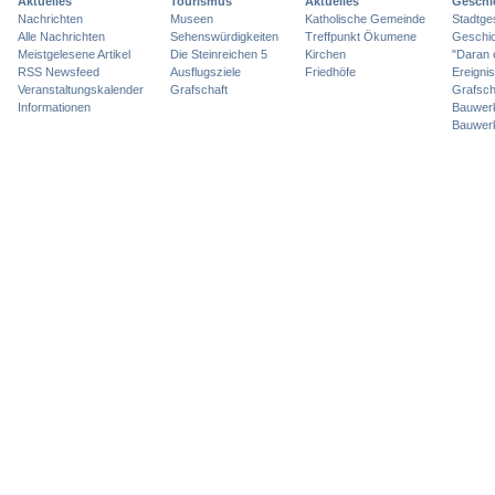
Aktuelles
Tourismus
Aktuelles
Geschi
Nachrichten
Museen
Katholische Gemeinde
Stadtge
Alle Nachrichten
Sehenswürdigkeiten
Treffpunkt Ökumene
Geschic
Meistgelesene Artikel
Die Steinreichen 5
Kirchen
"Daran 
RSS Newsfeed
Ausflugsziele
Friedhöfe
Ereigni
Veranstaltungskalender
Grafschaft
Grafsch
Informationen
Bauwer
Bauwer