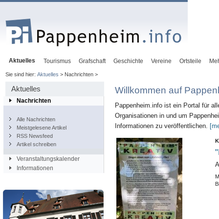
Aktuelles
Tourismus
Grafschaft
Geschichte
Vereine
Ortsteile
Me
Sie sind hier:
Aktuelles
> Nachrichten >
Aktuelles
Willkommen auf Pappenh
Nachrichten
Pappenheim.info ist ein Portal für al
Organisationen in und um Pappenheim
Alle Nachrichten
Informationen zu veröffentlichen.
[me
Meistgelesene Artikel
RSS Newsfeed
K
Artikel schreiben
"
Veranstaltungskalender
A
Informationen
M
B