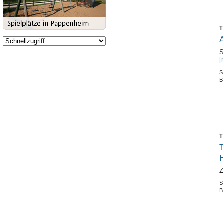
T
A
S
[
S
B
T
T
Z
S
B