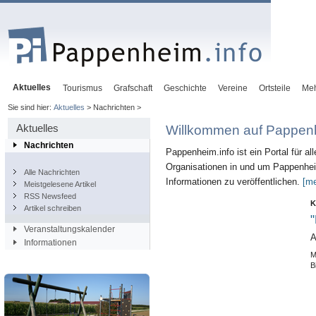
Aktuelles
Tourismus
Grafschaft
Geschichte
Vereine
Ortsteile
Me
Sie sind hier:
Aktuelles
> Nachrichten >
Aktuelles
Willkommen auf Pappenh
Nachrichten
Pappenheim.info ist ein Portal für al
Organisationen in und um Pappenheim
Alle Nachrichten
Informationen zu veröffentlichen.
[me
Meistgelesene Artikel
RSS Newsfeed
K
Artikel schreiben
"
Veranstaltungskalender
A
Informationen
M
B