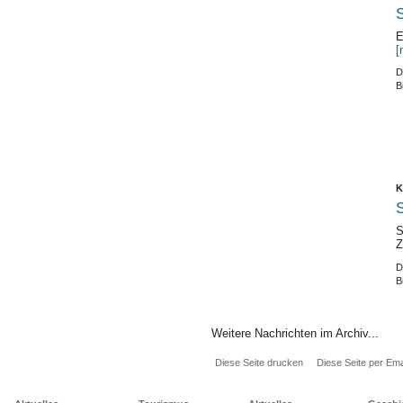
S
E
[
D
B
K
S
S
Z
D
B
Weitere Nachrichten im Archiv...
Diese Seite drucken
Diese Seite per Ema