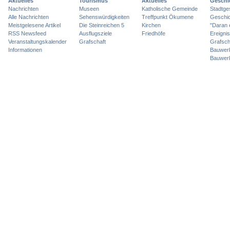
Aktuelles
Tourismus
Aktuelles
Geschi
Nachrichten
Museen
Katholische Gemeinde
Stadtge
Alle Nachrichten
Sehenswürdigkeiten
Treffpunkt Ökumene
Geschic
Meistgelesene Artikel
Die Steinreichen 5
Kirchen
"Daran 
RSS Newsfeed
Ausflugsziele
Friedhöfe
Ereigni
Veranstaltungskalender
Grafschaft
Grafsch
Informationen
Bauwer
Bauwer