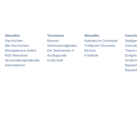
Aktuelles
Tourismus
Aktuelles
Geschi
Nachrichten
Museen
Katholische Gemeinde
Stadtge
Alle Nachrichten
Sehenswürdigkeiten
Treffpunkt Ökumene
Geschic
Meistgelesene Artikel
Die Steinreichen 5
Kirchen
"Daran 
RSS Newsfeed
Ausflugsziele
Friedhöfe
Ereigni
Veranstaltungskalender
Grafschaft
Grafsch
Informationen
Bauwer
Bauwer