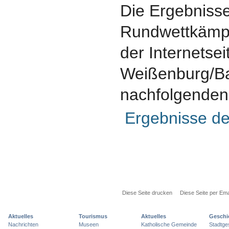
Die Ergebniss
Rundwettkämpf
der Internetse
Weißenburg/Ba
nachfolgenden
Ergebnisse d
Diese Seite drucken
Diese Seite per Ema
Aktuelles
Tourismus
Aktuelles
Geschi
Nachrichten
Museen
Katholische Gemeinde
Stadtge