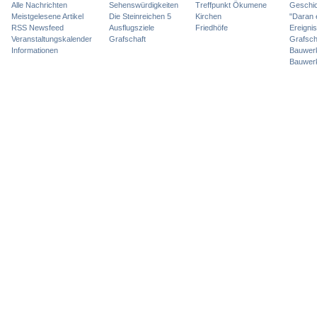
Alle Nachrichten
Sehenswürdigkeiten
Treffpunkt Ökumene
Geschic
Meistgelesene Artikel
Die Steinreichen 5
Kirchen
"Daran 
RSS Newsfeed
Ausflugsziele
Friedhöfe
Ereigni
Veranstaltungskalender
Grafschaft
Grafsch
Informationen
Bauwer
Bauwer