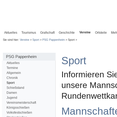
Vereine
Aktuelles
Tourismus
Grafschaft
Geschichte
Ortsteile
Meh
Sie sind hier:
Vereine
>
Sport
>
PSG Pappenheim
> Sport >
PSG Pappenheim
Sport
Aktuelles
Termine
Informieren Sie
Allgemein
Chronik
unsere Mannsc
Sport
Schießstand
Damen
Rundenwettka
Jugend
Vereinsmeisterschaft
Mannschaft
Königsschießen
Volksfestschießen