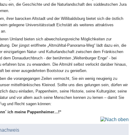
azu ein, die Geschichte und die Naturlandschaft des süddeutschen Jura
ernen.
m, ihrer barocken Altstadt und der Willibaldsburg bietet sich die östlich
im gelegene Universitätsstadt Eichstätt als weiteres attraktives
 an.
teren Umland bieten sich abwechslungsreiche Möglichkeiten zur
altung. Der jüngst eröffnete „Altmühltal-Panorama-Weg“ lädt dazu ein, die
er einzigartigen Natur- und Kulturlandschaft zwischen dem Fränkischen
d dem Donaudurchbruch - der berühmten „Weltenburger Enge“ - bei
 erfahren bzw. zu erwandern. Die Altmühl selbst verlockt darüber hinaus,
aft bei einer ausgedehnten Bootstour zu genießen.
aben die vorangegangen Zeilen vermocht, Sie ein wenig neugierig zu
nser mittelfränkisches Kleinod. Sollte uns dies gelungen sein, dürfen wir
zlich dazu einladen, Pappenheim, seine Historie, seine Kulturgüter, seine
Natur und vor allem auch seine Menschen kennen zu lernen – damit Sie
t Fug und Recht sagen können:
enn´ ich meine Pappenheimer…!“
nachweis