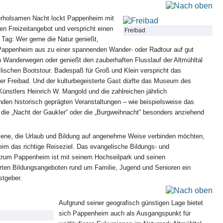
erholsamen Nacht lockt Pappenheim mit
n Freizeitangebot und verspricht einen
Freibad
Tag: Wer gerne die Natur genießt,
 Pappenheim aus zu einer spannenden Wander- oder Radtour auf gut
 Wanderwegen oder genießt den zauberhaften Flusslauf der Altmühltal
yllischen Bootstour. Badespaß für Groß und Klein verspricht das
r Freibad. Und der kulturbegeisterte Gast dürfte das Museum des
ünstlers Heinrich W. Mangold und die zahlreichen jährlich
den historisch geprägten Veranstaltungen – wie beispielsweise das
r, die „Nacht der Gaukler“ oder die „Burgweihnacht“ besonders anziehend
l jene, die Urlaub und Bildung auf angenehme Weise verbinden möchten,
im das richtige Reiseziel. Das evangelische Bildungs- und
rum Pappenheim ist mit seinem Hochseilpark und seinen
erten Bildungsangeboten rund um Familie, Jugend und Senioren ein
stgeber.
Aufgrund seiner geografisch günstigen Lage bietet
sich Pappenheim auch als Ausgangspunkt für