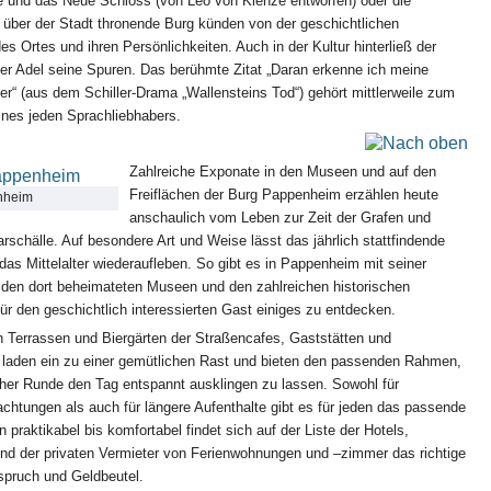
te und das Neue Schloss (von Leo von Klenze entworfen) oder die
über der Stadt thronende Burg künden von der geschichtlichen
s Ortes und ihren Persönlichkeiten. Auch in der Kultur hinterließ der
r Adel seine Spuren. Das berühmte Zitat „Daran erkenne ich meine
r“ (aus dem Schiller-Drama „Wallensteins Tod“) gehört mittlerweile zum
ines jeden Sprachliebhabers.
Zahlreiche Exponate in den Museen und auf den
Freiflächen der Burg Pappenheim erzählen heute
nheim
anschaulich vom Leben zur Zeit der Grafen und
schälle. Auf besondere Art und Weise lässt das jährlich stattfindende
r das Mittelalter wiederaufleben. So gibt es in Pappenheim mit seiner
 den dort beheimateten Museen und den zahlreichen historischen
r den geschichtlich interessierten Gast einiges zu entdecken.
n Terrassen und Biergärten der Straßencafes, Gaststätten und
 laden ein zu einer gemütlichen Rast und bieten den passenden Rahmen,
cher Runde den Tag entspannt ausklingen zu lassen. Sowohl für
chtungen als auch für längere Aufenthalte gibt es für jeden das passende
 praktikabel bis komfortabel findet sich auf der Liste der Hotels,
nd der privaten Vermieter von Ferienwohnungen und –zimmer das richtige
spruch und Geldbeutel.