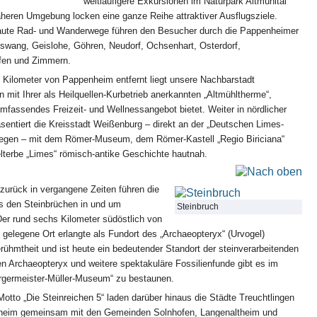
weitläufigere Exkursionen im Naturpark Altmühltal
äheren Umgebung locken eine ganze Reihe attraktiver Ausflugsziele.
ute Rad- und Wanderwege führen den Besucher durch die Pappenheimer
eswang, Geislohe, Göhren, Neudorf, Ochsenhart, Osterdorf,
fen und Zimmern.
 Kilometer von Pappenheim entfernt liegt unsere Nachbarstadt
n mit Ihrer als Heilquellen-Kurbetrieb anerkannten „Altmühltherme“,
mfassendes Freizeit- und Wellnessangebot bietet. Weiter in nördlicher
sentiert die Kreisstadt Weißenburg – direkt an der „Deutschen Limes-
legen – mit dem Römer-Museum, dem Römer-Kastell „Regio Biriciana“
terbe „Limes“ römisch-antike Geschichte hautnah.
zurück in vergangene Zeiten führen die
us den Steinbrüchen in und um
Steinbruch
Der rund sechs Kilometer südöstlich von
gelegene Ort erlangte als Fundort des „Archaeopteryx“ (Urvogel)
rühmtheit und ist heute ein bedeutender Standort der steinverarbeitenden
en Archaeopteryx und weitere spektakuläre Fossilienfunde gibt es im
ürgermeister-Müller-Museum“ zu bestaunen.
tto „Die Steinreichen 5“ laden darüber hinaus die Städte Treuchtlingen
eim gemeinsam mit den Gemeinden Solnhofen, Langenaltheim und