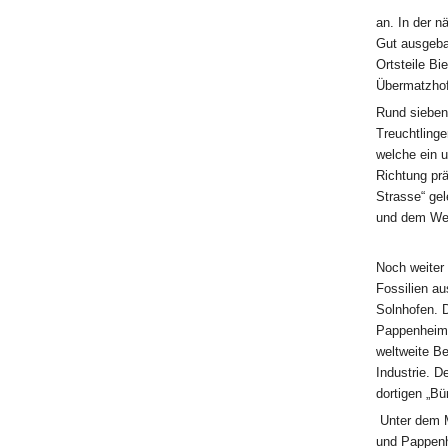
an. In der n
Gut ausgeba
Ortsteile Bi
Übermatzho
Rund sieben
Treuchtlinge
welche ein u
Richtung prä
Strasse“ ge
und dem Wel
Noch weiter 
Fossilien a
Solnhofen. 
Pappenheim 
weltweite Be
Industrie. D
dortigen „B
Unter dem Mo
und Pappenh