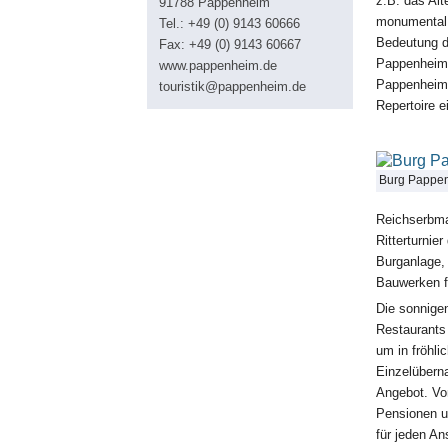
z.B. das Al
91788 Pappenheim
monumental 
Tel.: +49 (0) 9143 60666
Bedeutung de
Fax: +49 (0) 9143 60667
Pappenheime
www.pappenheim.de
Pappenheime
touristik@pappenheim.de
Repertoire e
Burg Pappe
Reichserbmar
Ritterturnie
Burganlage,
Bauwerken fü
Die sonnige
Restaurants
um in fröhli
Einzelüberna
Angebot. Von
Pensionen u
für jeden An