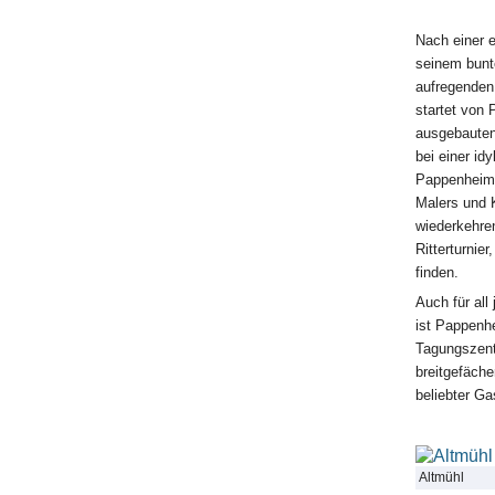
Nach einer 
seinem bunte
aufregenden 
startet von
ausgebauten
bei einer id
Pappenheime
Malers und K
wiederkehren
Ritterturnie
finden.
Auch für al
ist Pappenhe
Tagungszent
breitgefäch
beliebter Ga
Altmühl