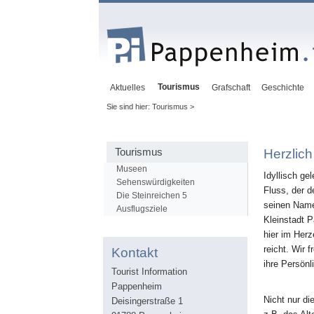
Tourismus
Aktuelles
Grafschaft
Geschichte
Sie sind hier: Tourismus >
Tourismus
Herzlic
Museen
Idyllisch ge
Sehenswürdigkeiten
Fluss, der 
Die Steinreichen 5
seinen Namen
Ausflugsziele
Kleinstadt 
hier im Her
reicht. Wir 
Kontakt
ihre Persönl
Tourist Information
Pappenheim
Nicht nur di
Deisingerstraße 1