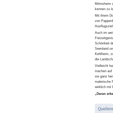
Mörnsheim d
kennen zu l
Mit ihrem Do
von Pappenhe
Ausflugsziel
Auch im wei
Freizeitgest
Schönheit d
Seenland un
Kehlheim, zu
die Landsch
Vielleicht h
machen auf u
sie ganz her
malerische 
wirklich mi
„Daran erk
Quellen