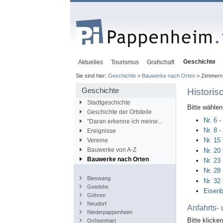
Geschichte
Aktuelles
Tourismus
Grafschaft
Sie sind hier:
Geschichte
>
Bauwerke nach Orten
> Zimmern
Geschichte
Histori
Stadtgeschichte
Bitte wähle
Geschichte der Ortsteile
Nr. 6 
"Daran erkenne ich meine...
Nr. 8 
Ereignisse
Nr. 15
Vereine
Bauwerke von A-Z
Nr. 20
Bauwerke nach Orten
Nr. 23
Nr. 28
Bieswang
Nr. 32
Geislohe
Eisenb
Göhren
Neudorf
Anfahrts-
Niederpappenheim
Bitte klicke
Ochsenhart