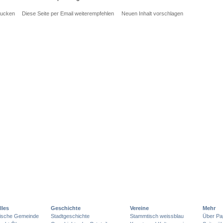
rucken
Diese Seite per Email weiterempfehlen
Neuen Inhalt vorschlagen
lles
Geschichte
Vereine
Mehr
lische Gemeinde
Stadtgeschichte
Stammtisch weissblau
Über Pa