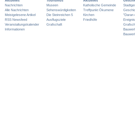
Aktuelles
Tourismus
Aktuelles
Geschi
Nachrichten
Museen
Katholische Gemeinde
Stadtge
Alle Nachrichten
Sehenswürdigkeiten
Treffpunkt Ökumene
Geschic
Meistgelesene Artikel
Die Steinreichen 5
Kirchen
"Daran 
RSS Newsfeed
Ausflugsziele
Friedhöfe
Ereigni
Veranstaltungskalender
Grafschaft
Grafsch
Informationen
Bauwer
Bauwer