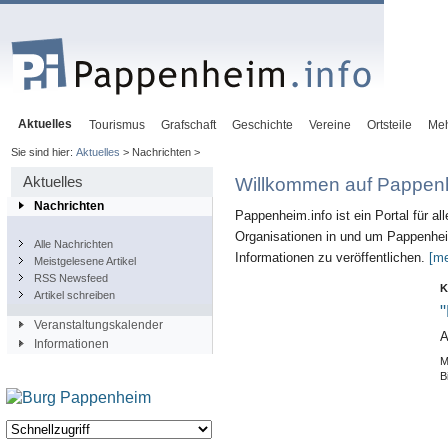
Aktuelles
Tourismus
Grafschaft
Geschichte
Vereine
Ortsteile
Me
Sie sind hier:
Aktuelles
> Nachrichten >
Aktuelles
Willkommen auf Pappenh
Nachrichten
Pappenheim.info ist ein Portal für al
Organisationen in und um Pappenheim
Alle Nachrichten
Informationen zu veröffentlichen.
[me
Meistgelesene Artikel
RSS Newsfeed
K
Artikel schreiben
"
Veranstaltungskalender
A
Informationen
M
B