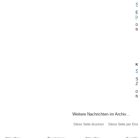
S
E
[
D
B
K
S
S
Z
D
B
Weitere Nachrichten im Archiv...
Diese Seite drucken
Diese Seite per Ema