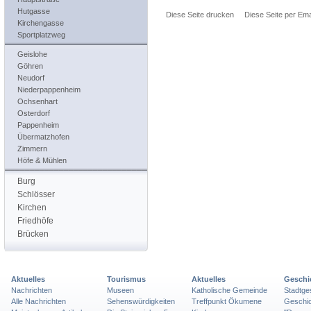
Hutgasse
Diese Seite drucken
Diese Seite per Ema
Kirchengasse
Sportplatzweg
Geislohe
Göhren
Neudorf
Niederpappenheim
Ochsenhart
Osterdorf
Pappenheim
Übermatzhofen
Zimmern
Höfe & Mühlen
Burg
Schlösser
Kirchen
Friedhöfe
Brücken
Aktuelles
Tourismus
Aktuelles
Geschi
Nachrichten
Museen
Katholische Gemeinde
Stadtge
Alle Nachrichten
Sehenswürdigkeiten
Treffpunkt Ökumene
Geschic