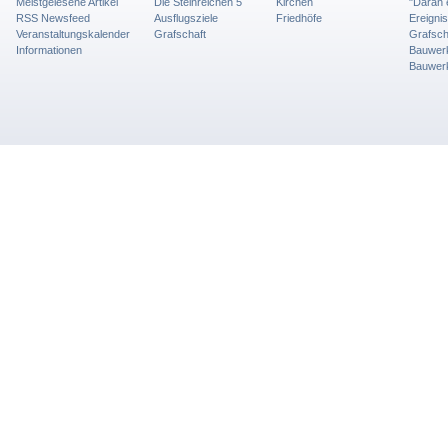
Meistgelesene Artikel
Die Steinreichen 5
Kirchen
"Daran 
RSS Newsfeed
Ausflugsziele
Friedhöfe
Ereigni
Veranstaltungskalender
Grafschaft
Grafsch
Informationen
Bauwer
Bauwer