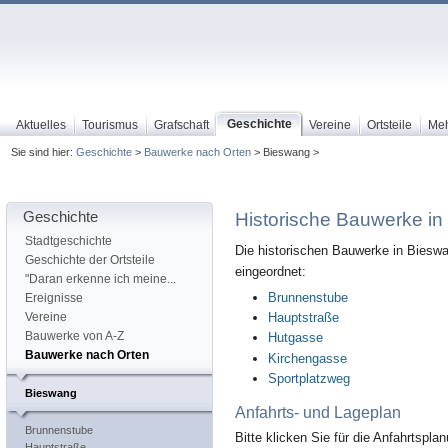
Geschichte
Aktuelles
Tourismus
Grafschaft
Vereine
Ortsteile
Me
Sie sind hier:
Geschichte
>
Bauwerke nach Orten
> Bieswang >
Geschichte
Historische Bauwerke i
Stadtgeschichte
Die historischen Bauwerke in Bieswa
Geschichte der Ortsteile
eingeordnet:
"Daran erkenne ich meine...
Brunnenstube
Ereignisse
Hauptstraße
Vereine
Bauwerke von A-Z
Hutgasse
Bauwerke nach Orten
Kirchengasse
Sportplatzweg
Bieswang
Anfahrts- und Lageplan
Brunnenstube
Bitte klicken Sie für die Anfahrtspla
Hauptstraße