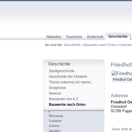
Geschichte
Aktuelles
Tourismus
Grafschaft
Sie sind hier:
Geschichte
>
Bauwerke nach Orten
>
Osterdor
Geschichte
Friedhof
Stadtgeschichte
Geschichte der Ortsteile
Friedhof Os
"Daran erkenne ich meine...
Ereignisse
Vereine
Adresse
Bauwerke von A-Z
Friedhof Os
Bauwerke nach Orten
Osterdorf
91788
Papp
Bieswang
Geislohe
Göhren
Diese Seite d
Neudorf