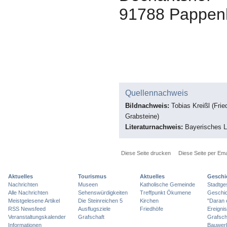
91788
Pappen
Quellennachweis
Bildnachweis:
Tobias Kreißl (Frie
Grabsteine)
Literaturnachweis:
Bayerisches L
Diese Seite drucken
Diese Seite per Ema
Aktuelles
Tourismus
Aktuelles
Geschi
Nachrichten
Museen
Katholische Gemeinde
Stadtge
Alle Nachrichten
Sehenswürdigkeiten
Treffpunkt Ökumene
Geschic
Meistgelesene Artikel
Die Steinreichen 5
Kirchen
"Daran 
RSS Newsfeed
Ausflugsziele
Friedhöfe
Ereigni
Veranstaltungskalender
Grafschaft
Grafsch
Informationen
Bauwer