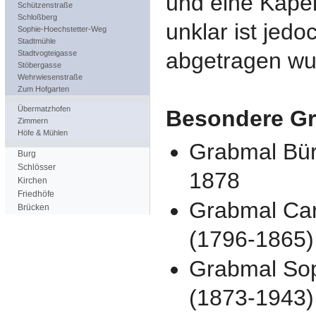
und eine Kape
Schützenstraße
Schloßberg
unklar ist jed
Sophie-Hoechstetter-Weg
Stadtmühle
abgetragen wu
Stadtvogteigasse
Stöbergasse
Wehrwiesenstraße
Zum Hofgarten
Übermatzhofen
Besondere Gr
Zimmern
Höfe & Mühlen
Grabmal Bür
Burg
Schlösser
1878
Kirchen
Friedhöfe
Grabmal Car
Brücken
(1796-1865)
Grabmal Sop
(1873-1943)