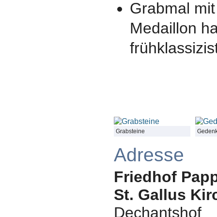
Grabmal mit
Medaillon h
frühklassizis
Grabsteine
Gedenk
Adresse
Friedhof Pap
St. Gallus Kir
Dechantshof