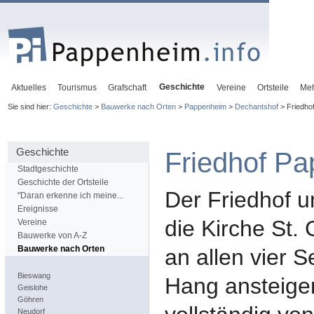
Geschichte
Aktuelles
Tourismus
Grafschaft
Vereine
Ortsteile
Me
Sie sind hier:
Geschichte
>
Bauwerke nach Orten
>
Pappenheim
>
Dechantshof
> Friedho
Geschichte
Friedhof P
Stadtgeschichte
Geschichte der Ortsteile
Der Friedhof u
"Daran erkenne ich meine...
Ereignisse
die Kirche St. 
Vereine
Bauwerke von A-Z
Bauwerke nach Orten
an allen vier S
Bieswang
Hang ansteigen
Geislohe
Göhren
Neudorf