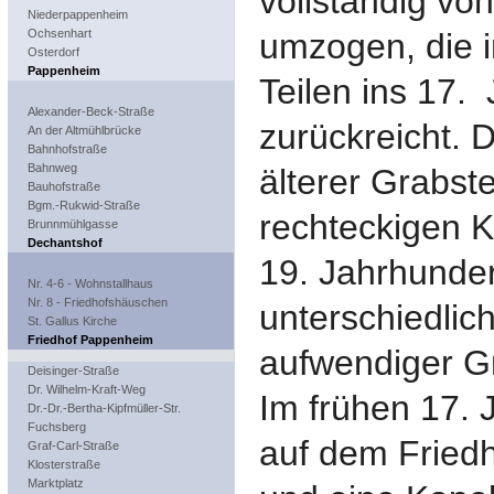
vollständig vo
Niederpappenheim
Ochsenhart
umzogen, die i
Osterdorf
Pappenheim
Teilen ins 17.
Alexander-Beck-Straße
zurückreicht. 
An der Altmühlbrücke
Bahnhofstraße
Bahnweg
älterer Grabste
Bauhofstraße
Bgm.-Rukwid-Straße
rechteckigen K
Brunnmühlgasse
Dechantshof
19. Jahrhunder
Nr. 4-6 - Wohnstallhaus
Nr. 8 - Friedhofshäuschen
unterschiedlich
St. Gallus Kirche
Friedhof Pappenheim
aufwendiger G
Deisinger-Straße
Dr. Wilhelm-Kraft-Weg
Im frühen 17. 
Dr.-Dr.-Bertha-Kipfmüller-Str.
Fuchsberg
auf dem Friedh
Graf-Carl-Straße
Klosterstraße
Marktplatz