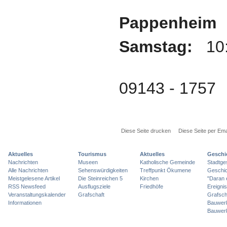
Pappenheim
Samstag:
10:
09143 - 1757
Diese Seite drucken
Diese Seite per Ema
Aktuelles
Tourismus
Aktuelles
Geschi
Nachrichten
Museen
Katholische Gemeinde
Stadtge
Alle Nachrichten
Sehenswürdigkeiten
Treffpunkt Ökumene
Geschic
Meistgelesene Artikel
Die Steinreichen 5
Kirchen
"Daran 
RSS Newsfeed
Ausflugsziele
Friedhöfe
Ereigni
Veranstaltungskalender
Grafschaft
Grafsch
Informationen
Bauwer
Bauwer