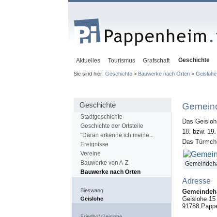
Geschichte
Aktuelles
Tourismus
Grafschaft
Sie sind hier:
Geschichte
>
Bauwerke nach Orten
>
Geislohe
Geschichte
Gemein
Stadtgeschichte
Das Geisloh
Geschichte der Ortsteile
18. bzw. 19.
"Daran erkenne ich meine...
Das Türmchen
Ereignisse
Vereine
Bauwerke von A-Z
Gemeindeh
Bauwerke nach Orten
Adresse
Bieswang
Gemeindeh
Geislohe 15
Geislohe
91788
Papp
Friedhof Geislohe