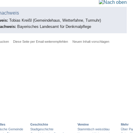
nachweis
weis:
Tobias Kreißl (Gemeindehaus, Wetterfahne, Turmuhr)
nachweis:
Bayerisches Landesamt für Denkmalpflege
rucken
Diese Seite per Email weiterempfehlen
Neuen Inhalt vorschlagen
lles
Geschichte
Vereine
Mehr
lische Gemeinde
Stadtgeschichte
Stammtisch weissblau
Über Pa