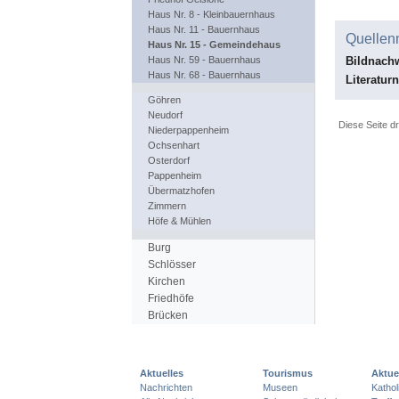
Haus Nr. 8 - Kleinbauernhaus
Haus Nr. 11 - Bauernhaus
Quellen
Haus Nr. 15 - Gemeindehaus
Bildnach
Haus Nr. 59 - Bauernhaus
Haus Nr. 68 - Bauernhaus
Literatur
Göhren
Neudorf
Diese Seite d
Niederpappenheim
Ochsenhart
Osterdorf
Pappenheim
Übermatzhofen
Zimmern
Höfe & Mühlen
Burg
Schlösser
Kirchen
Friedhöfe
Brücken
Aktuelles
Tourismus
Aktue
Nachrichten
Museen
Katho