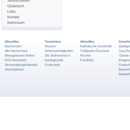
Strohschießen
Gästebuch
Links
Kontakt
Impressum
Aktuelles
Tourismus
Aktuelles
Geschi
Nachrichten
Museen
Katholische Gemeinde
Stadtge
Alle Nachrichten
Sehenswürdigkeiten
Treffpunkt Ökumene
Geschic
Meistgelesene Artikel
Die Steinreichen 5
Kirchen
"Daran 
RSS Newsfeed
Ausflugsziele
Friedhöfe
Ereigni
Veranstaltungskalender
Grafschaft
Grafsch
Informationen
Bauwer
Bauwer