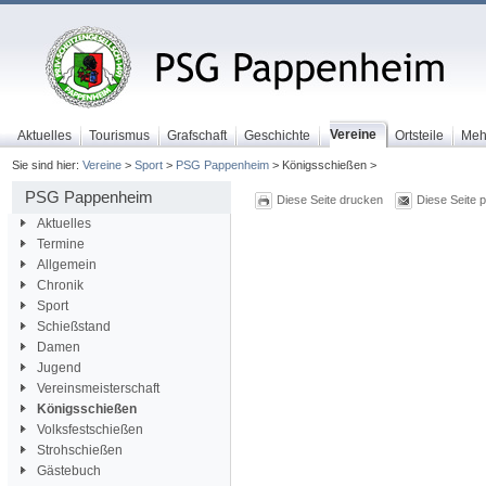
Vereine
Aktuelles
Tourismus
Grafschaft
Geschichte
Ortsteile
Meh
Sie sind hier:
Vereine
>
Sport
>
PSG Pappenheim
> Königsschießen >
PSG Pappenheim
Diese Seite drucken
Diese Seite 
Aktuelles
Termine
Allgemein
Chronik
Sport
Schießstand
Damen
Jugend
Vereinsmeisterschaft
Königsschießen
Volksfestschießen
Strohschießen
Gästebuch