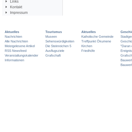
Links
Kontakt
Impressum
Aktuelles
Tourismus
Aktuelles
Geschi
Nachrichten
Museen
Katholische Gemeinde
Stadtge
Alle Nachrichten
Sehenswürdigkeiten
Treffpunkt Ökumene
Geschic
Meistgelesene Artikel
Die Steinreichen 5
Kirchen
"Daran 
RSS Newsfeed
Ausflugsziele
Friedhöfe
Ereigni
Veranstaltungskalender
Grafschaft
Grafsch
Informationen
Bauwer
Bauwer