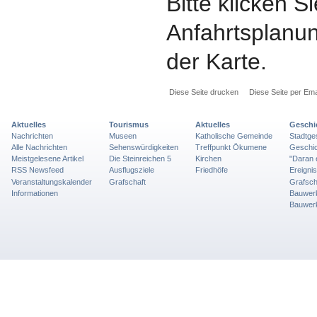
Bitte klicken Si
Anfahrtsplanun
der Karte.
Diese Seite drucken
Diese Seite per Ema
Aktuelles
Tourismus
Aktuelles
Geschi
Nachrichten
Museen
Katholische Gemeinde
Stadtge
Alle Nachrichten
Sehenswürdigkeiten
Treffpunkt Ökumene
Geschic
Meistgelesene Artikel
Die Steinreichen 5
Kirchen
"Daran 
RSS Newsfeed
Ausflugsziele
Friedhöfe
Ereigni
Veranstaltungskalender
Grafschaft
Grafsch
Informationen
Bauwer
Bauwer