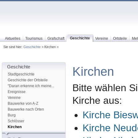
Geschichte
Aktuelles
Tourismus
Grafschaft
Vereine
Ortsteile
Me
Sie sind hier:
Geschichte
> Kirchen >
Geschichte
Kirchen
Stadtgeschichte
Geschichte der Ortsteile
Bitte wählen Si
"Daran erkenne ich meine...
Ereignisse
Kirche aus:
Vereine
Bauwerke von A-Z
Bauwerke nach Orten
Kirche Bies
Burg
Schlösser
Kirche Neud
Kirchen