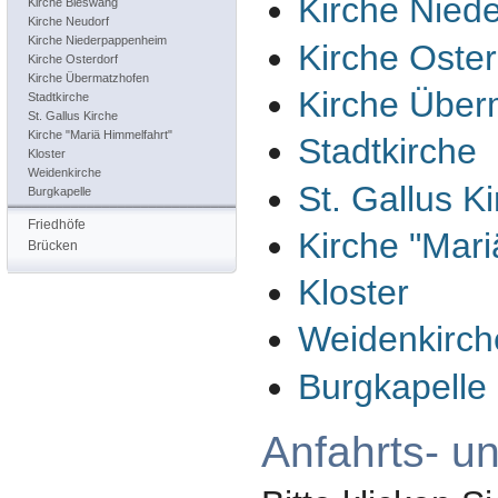
Kirche Nied
Kirche Bieswang
Kirche Neudorf
Kirche Niederpappenheim
Kirche Oster
Kirche Osterdorf
Kirche Übermatzhofen
Kirche Über
Stadtkirche
St. Gallus Kirche
Kirche "Mariä Himmelfahrt"
Stadtkirche
Kloster
Weidenkirche
St. Gallus K
Burgkapelle
Friedhöfe
Kirche "Mari
Brücken
Kloster
Weidenkirch
Burgkapelle
Anfahrts- u