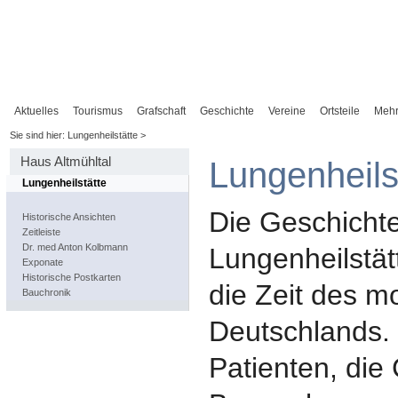
Aktuelles
Tourismus
Grafschaft
Geschichte
Vereine
Ortsteile
Meh
Sie sind hier: Lungenheilstätte >
Haus Altmühltal
Lungenheils
Lungenheilstätte
Die Geschicht
Historische Ansichten
Zeitleiste
Dr. med Anton Kolbmann
Lungenheilstät
Exponate
Historische Postkarten
die Zeit des m
Bauchronik
Deutschlands. 
Patienten, die