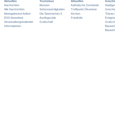
Aktuelles
Tourismus
Aktuelles
Geschi
Nachrichten
Museen
Katholische Gemeinde
Stadtge
Alle Nachrichten
Sehenswürdigkeiten
Treffpunkt Ökumene
Geschic
Meistgelesene Artikel
Die Steinreichen 5
Kirchen
"Daran 
RSS Newsfeed
Ausflugsziele
Friedhöfe
Ereigni
Veranstaltungskalender
Grafschaft
Grafsch
Informationen
Bauwer
Bauwer