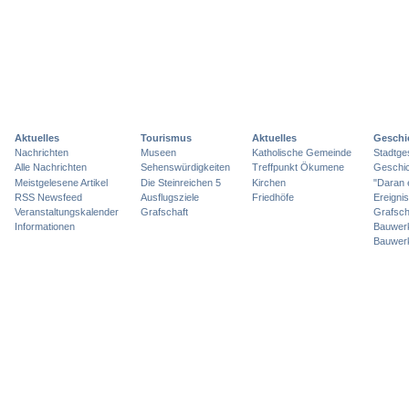
Aktuelles
Tourismus
Aktuelles
Geschi
Nachrichten
Museen
Katholische Gemeinde
Stadtge
Alle Nachrichten
Sehenswürdigkeiten
Treffpunkt Ökumene
Geschic
Meistgelesene Artikel
Die Steinreichen 5
Kirchen
"Daran 
RSS Newsfeed
Ausflugsziele
Friedhöfe
Ereigni
Veranstaltungskalender
Grafschaft
Grafsch
Informationen
Bauwer
Bauwer