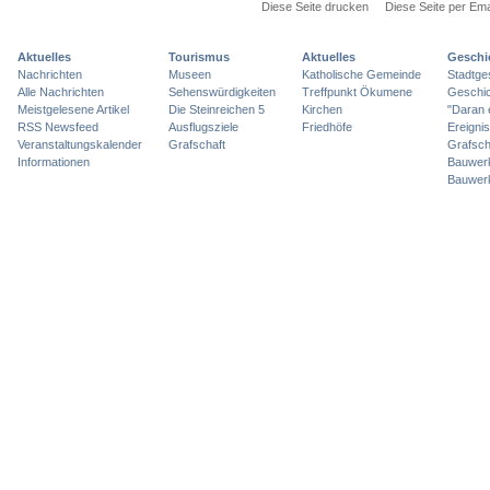
Diese Seite drucken
Diese Seite per Ema
Aktuelles
Tourismus
Aktuelles
Geschi
Nachrichten
Museen
Katholische Gemeinde
Stadtge
Alle Nachrichten
Sehenswürdigkeiten
Treffpunkt Ökumene
Geschic
Meistgelesene Artikel
Die Steinreichen 5
Kirchen
"Daran 
RSS Newsfeed
Ausflugsziele
Friedhöfe
Ereigni
Veranstaltungskalender
Grafschaft
Grafsch
Informationen
Bauwer
Bauwer