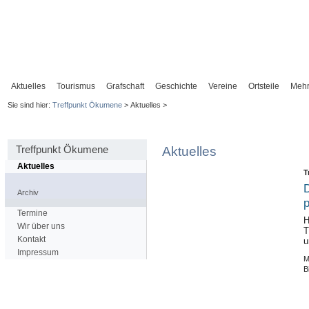
Aktuelles
Tourismus
Grafschaft
Geschichte
Vereine
Ortsteile
Meh
Sie sind hier:
Treffpunkt Ökumene
> Aktuelles >
Treffpunkt Ökumene
Aktuelles
Aktuelles
T
D
Archiv
p
Termine
H
Wir über uns
T
Kontakt
u
Impressum
M
B