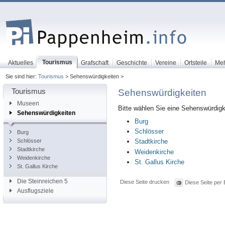
Tourismus
Aktuelles
Grafschaft
Geschichte
Vereine
Ortsteile
Me
Sie sind hier:
Tourismus
> Sehenswürdigkeiten >
Tourismus
Sehenswürdigkeiten
Museen
Bitte wählen Sie eine Sehenswürdigke
Sehenswürdigkeiten
Burg
Schlösser
Burg
Schlösser
Stadtkirche
Stadtkirche
Weidenkirche
Weidenkirche
St. Gallus Kirche
St. Gallus Kirche
Die Steinreichen 5
Diese Seite drucken
Diese Seite per 
Ausflugsziele