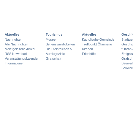
Aktuelles
Tourismus
Aktuelles
Geschi
Nachrichten
Museen
Katholische Gemeinde
Stadtge
Alle Nachrichten
Sehenswürdigkeiten
Treffpunkt Ökumene
Geschic
Meistgelesene Artikel
Die Steinreichen 5
Kirchen
"Daran 
RSS Newsfeed
Ausflugsziele
Friedhöfe
Ereigni
Veranstaltungskalender
Grafschaft
Grafsch
Informationen
Bauwer
Bauwer