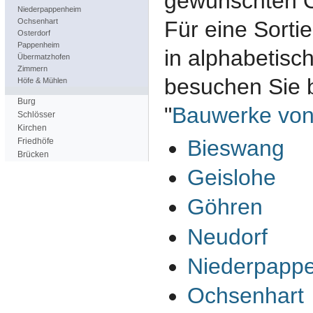
gewünschten Or
Niederpappenheim
Ochsenhart
Für eine Sorti
Osterdorf
Pappenheim
in alphabetisc
Übermatzhofen
Zimmern
besuchen Sie b
Höfe & Mühlen
Burg
"
Bauwerke von
Schlösser
Kirchen
Bieswang
Friedhöfe
Brücken
Geislohe
Göhren
Neudorf
Niederpapp
Ochsenhart