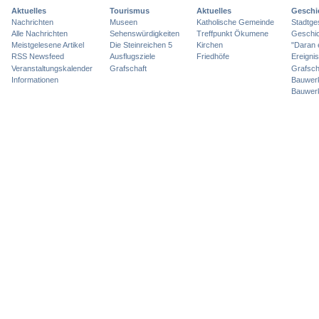
Aktuelles
Tourismus
Aktuelles
Geschi
Nachrichten
Museen
Katholische Gemeinde
Stadtge
Alle Nachrichten
Sehenswürdigkeiten
Treffpunkt Ökumene
Geschic
Meistgelesene Artikel
Die Steinreichen 5
Kirchen
"Daran 
RSS Newsfeed
Ausflugsziele
Friedhöfe
Ereigni
Veranstaltungskalender
Grafschaft
Grafsch
Informationen
Bauwer
Bauwer