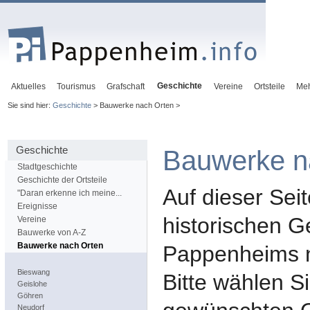
Geschichte
Aktuelles
Tourismus
Grafschaft
Vereine
Ortsteile
Me
Sie sind hier:
Geschichte
> Bauwerke nach Orten >
Geschichte
Bauwerke n
Stadtgeschichte
Geschichte der Ortsteile
Auf dieser Seit
"Daran erkenne ich meine...
Ereignisse
historischen 
Vereine
Bauwerke von A-Z
Bauwerke nach Orten
Pappenheims na
Bieswang
Bitte wählen S
Geislohe
Göhren
Neudorf