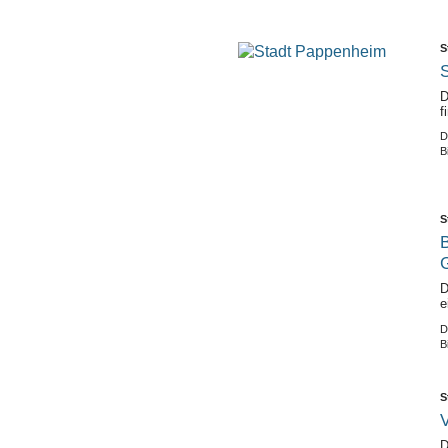
S
S
D
f
D
B
S
D
e
D
B
S
V
D