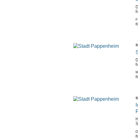
D
f
F
B
S
S
D
f
M
B
S
I
H
S
D
B