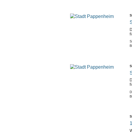
S
S
D
f
S
B
S
S
D
f
D
B
S
1
W