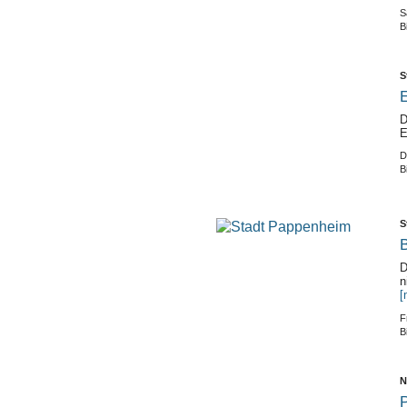
S
B
S
E
D
E
D
B
S
D
n
[
F
B
N
P