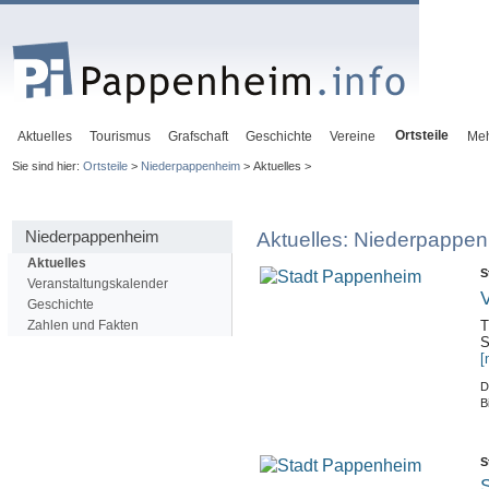
Ortsteile
Aktuelles
Tourismus
Grafschaft
Geschichte
Vereine
Me
Sie sind hier:
Ortsteile
>
Niederpappenheim
> Aktuelles >
Niederpappenheim
Aktuelles: Niederpappe
Aktuelles
S
Veranstaltungskalender
V
Geschichte
Zahlen und Fakten
T
S
[
D
B
S
S