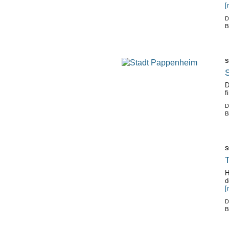
[
D
B
S
S
D
f
D
B
S
H
d
[
D
B