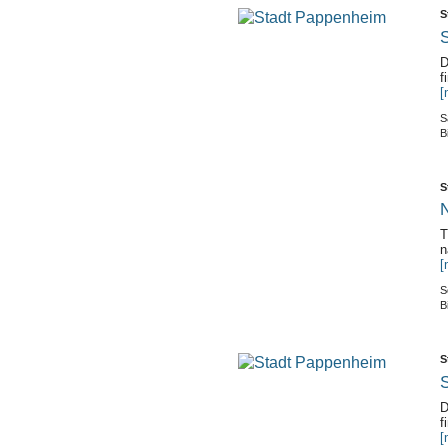
S
S
D
f
[
S
B
S
N
T
n
[
S
B
S
S
D
f
[