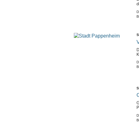
d
D
B
S
V
D
K
D
B
S
G
G
P
D
B