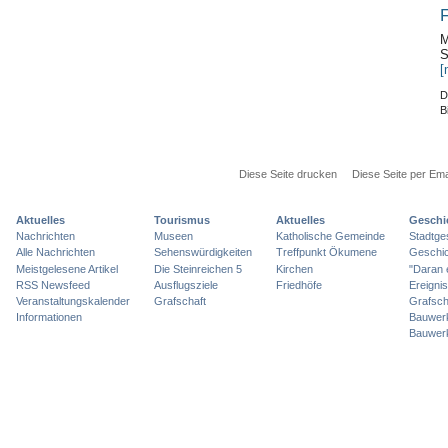
F
M
S
[
D
B
Diese Seite drucken
Diese Seite per Ema
Aktuelles
Tourismus
Aktuelles
Geschi
Nachrichten
Museen
Katholische Gemeinde
Stadtge
Alle Nachrichten
Sehenswürdigkeiten
Treffpunkt Ökumene
Geschic
Meistgelesene Artikel
Die Steinreichen 5
Kirchen
"Daran 
RSS Newsfeed
Ausflugsziele
Friedhöfe
Ereigni
Veranstaltungskalender
Grafschaft
Grafsch
Informationen
Bauwer
Bauwer