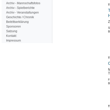
Archiv - Mannschaftsfotos
T
Archiv - Spielberichte
T
Archiv - Veranstaltungen
Geschichte / Chronik
Z
Beitrittserklärung
Sponsoren
S
Satzung
B
Kontakt
Impressum
T
C
N
T
F
B
T