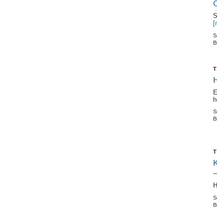
O
S
[
S
B
T
E
h
S
B
T
K
H
S
B