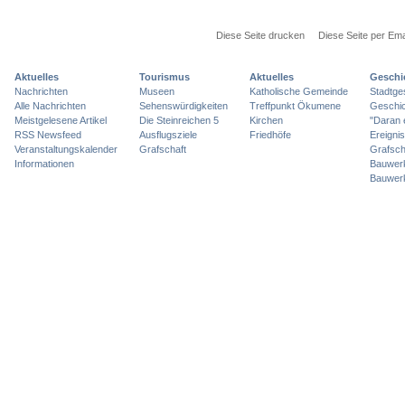
Diese Seite drucken
Diese Seite per Ema
Aktuelles
Tourismus
Aktuelles
Geschi
Nachrichten
Museen
Katholische Gemeinde
Stadtge
Alle Nachrichten
Sehenswürdigkeiten
Treffpunkt Ökumene
Geschic
Meistgelesene Artikel
Die Steinreichen 5
Kirchen
"Daran 
RSS Newsfeed
Ausflugsziele
Friedhöfe
Ereigni
Veranstaltungskalender
Grafschaft
Grafsch
Informationen
Bauwer
Bauwer