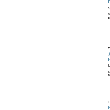
F
S
S
B
T
E
S
B
T
N