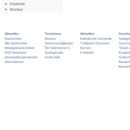
Friedhöfe
Brücken
Aktuelles
Tourismus
Aktuelles
Geschi
Nachrichten
Museen
Katholische Gemeinde
Stadtge
Alle Nachrichten
Sehenswürdigkeiten
Treffpunkt Ökumene
Geschic
Meistgelesene Artikel
Die Steinreichen 5
Kirchen
"Daran 
RSS Newsfeed
Ausflugsziele
Friedhöfe
Ereigni
Veranstaltungskalender
Grafschaft
Grafsch
Informationen
Bauwer
Bauwer