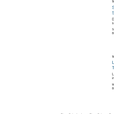
T
S
S
D
s
S
B
T
L
T
L
i
M
B