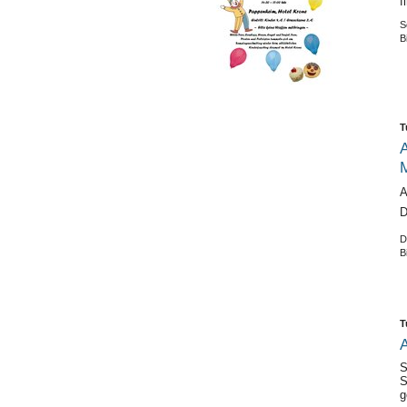
f
S
B
T
A
M
A
D
D
B
T
A
S
S
g