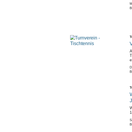
M
B
T
V
A
T
e
D
B
T
W
W
1
S
B