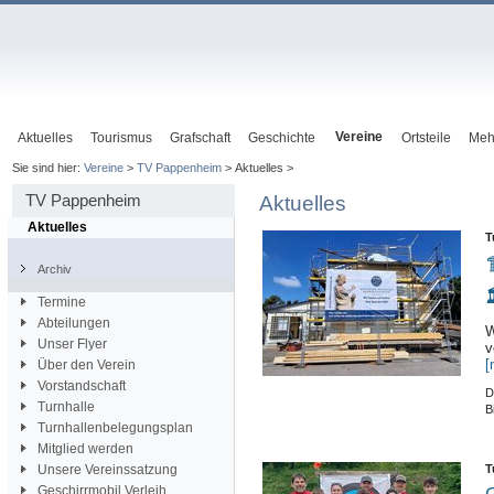
Vereine
Aktuelles
Tourismus
Grafschaft
Geschichte
Ortsteile
Meh
Sie sind hier:
Vereine
>
TV Pappenheim
> Aktuelles >
TV Pappenheim
Aktuelles
Aktuelles
T

Archiv

Termine
Abteilungen
W
Unser Flyer
v
[
Über den Verein
Vorstandschaft
D
Turnhalle
B
Turnhallenbelegungsplan
Mitglied werden
T
Unsere Vereinssatzung
G
Geschirrmobil Verleih