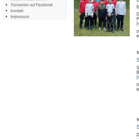
Turnverein auf Facebook
b
Kontakt
​
Impressum
P
[
D
B
T
S
S
B
[
D
B
T
S
D