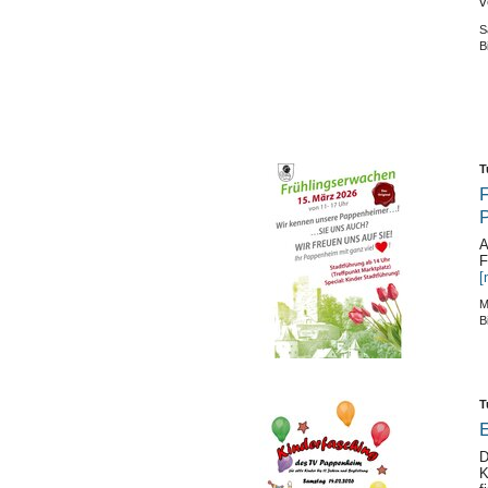
v
S
B
T
F
A
F
[
M
B
T
E
D
K