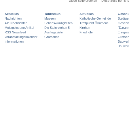
Diese Seite drucken
Diese Seite per Ema
Aktuelles
Tourismus
Aktuelles
Geschi
Nachrichten
Museen
Katholische Gemeinde
Stadtge
Alle Nachrichten
Sehenswürdigkeiten
Treffpunkt Ökumene
Geschic
Meistgelesene Artikel
Die Steinreichen 5
Kirchen
"Daran 
RSS Newsfeed
Ausflugsziele
Friedhöfe
Ereigni
Veranstaltungskalender
Grafschaft
Grafsch
Informationen
Bauwer
Bauwer