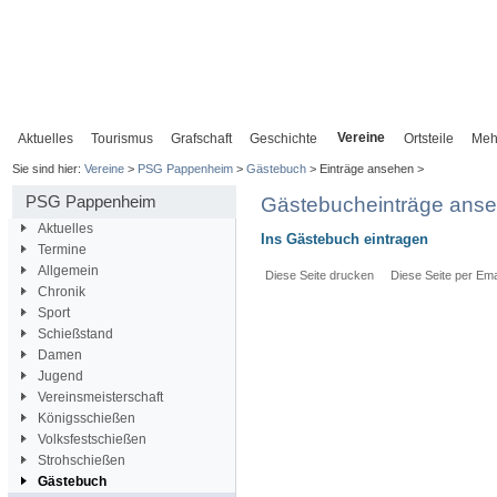
Vereine
Aktuelles
Tourismus
Grafschaft
Geschichte
Ortsteile
Meh
Sie sind hier:
Vereine
>
PSG Pappenheim
>
Gästebuch
> Einträge ansehen >
PSG Pappenheim
Gästebucheinträge ans
Aktuelles
Ins Gästebuch eintragen
Termine
Allgemein
Diese Seite drucken
Diese Seite per Ema
Chronik
Sport
Schießstand
Damen
Jugend
Vereinsmeisterschaft
Königsschießen
Volksfestschießen
Strohschießen
Gästebuch