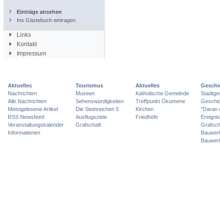
Einträge ansehen
Ins Gästebuch eintragen
Links
Kontakt
Impressum
Aktuelles
Tourismus
Aktuelles
Geschi
Nachrichten
Museen
Katholische Gemeinde
Stadtge
Alle Nachrichten
Sehenswürdigkeiten
Treffpunkt Ökumene
Geschic
Meistgelesene Artikel
Die Steinreichen 5
Kirchen
"Daran 
RSS Newsfeed
Ausflugsziele
Friedhöfe
Ereigni
Veranstaltungskalender
Grafschaft
Grafsch
Informationen
Bauwer
Bauwer