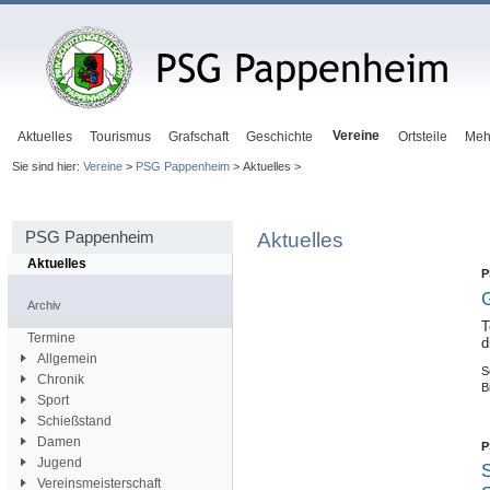
Vereine
Aktuelles
Tourismus
Grafschaft
Geschichte
Ortsteile
Meh
Sie sind hier:
Vereine
>
PSG Pappenheim
> Aktuelles >
PSG Pappenheim
Aktuelles
Aktuelles
P
Archiv
T
Termine
d
Allgemein
S
Chronik
B
Sport
Schießstand
Damen
P
Jugend
S
Vereinsmeisterschaft