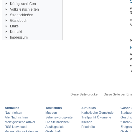
S
Königsschießen
P
Volksfestschießen
R
Strohschießen
M
Gästebuch
B
Links
Kontakt
Impressum
P
B
A
V
F
B
Diese Seite drucken
Diese Seite per Ema
Aktuelles
Tourismus
Aktuelles
Geschi
Nachrichten
Museen
Katholische Gemeinde
Stadtge
Alle Nachrichten
Sehenswürdigkeiten
Treffpunkt Ökumene
Geschic
Meistgelesene Artikel
Die Steinreichen 5
Kirchen
"Daran 
RSS Newsfeed
Ausflugsziele
Friedhöfe
Ereigni
Veranstaltungskalender
Grafschaft
Grafsch