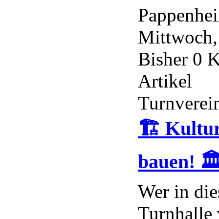
Pappenhe
Mittwoch, 
Bisher 0 
Artikel
Turnverei
🏗️ Kultu
bauen! 🏛
Wer in die
Turnhalle 