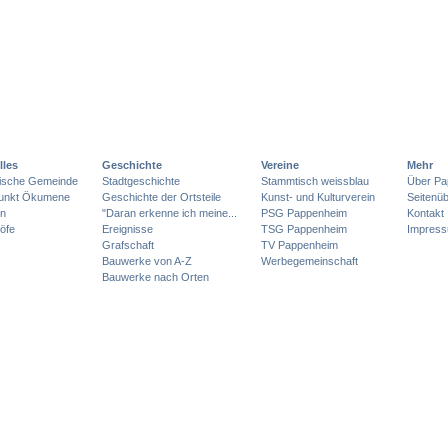
lles
Geschichte
Vereine
Mehr
lische Gemeinde
Stadtgeschichte
Stammtisch weissblau
Über Pa
punkt Ökumene
Geschichte der Ortsteile
Kunst- und Kulturverein
Seitenüb
en
"Daran erkenne ich meine...
PSG Pappenheim
Kontakt
öfe
Ereignisse
TSG Pappenheim
Impres
Grafschaft
TV Pappenheim
Bauwerke von A-Z
Werbegemeinschaft
Bauwerke nach Orten