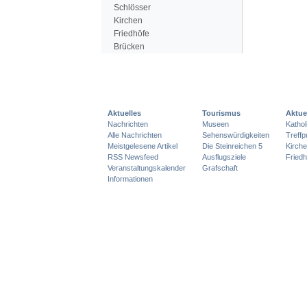
Schlösser
Kirchen
Friedhöfe
Brücken
Aktuelles
Tourismus
Aktue
Nachrichten
Museen
Katho
Alle Nachrichten
Sehenswürdigkeiten
Treff
Meistgelesene Artikel
Die Steinreichen 5
Kirch
RSS Newsfeed
Ausflugsziele
Friedh
Veranstaltungskalender
Grafschaft
Informationen