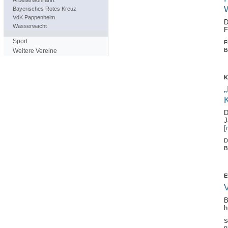
Arbeiterwohlfahrt
W
Bayerisches Rotes Kreuz
VdK Pappenheim
D
Wasserwacht
F
Sport
F
B
Weitere Vereine
K
„
K
D
J
[
D
B
E
V
B
h
S