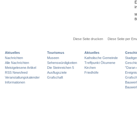
E
i
M
B
Diese Seite drucken
Diese Seite per Ema
Aktuelles
Tourismus
Aktuelles
Geschi
Nachrichten
Museen
Katholische Gemeinde
Stadtge
Alle Nachrichten
Sehenswürdigkeiten
Treffpunkt Ökumene
Geschic
Meistgelesene Artikel
Die Steinreichen 5
Kirchen
"Daran 
RSS Newsfeed
Ausflugsziele
Friedhöfe
Ereigni
Veranstaltungskalender
Grafschaft
Grafsch
Informationen
Bauwer
Bauwer