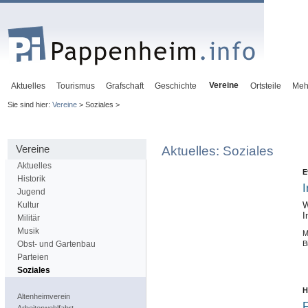
Vereine
Aktuelles
Tourismus
Grafschaft
Geschichte
Ortsteile
Meh
Sie sind hier:
Vereine
> Soziales >
Vereine
Aktuelles: Soziales
Aktuelles
E
Historik
I
Jugend
Kultur
W
I
Militär
Musik
M
B
Obst- und Gartenbau
Parteien
Soziales
H
Altenheimverein
F