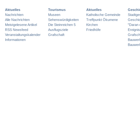
Aktuelles
Tourismus
Aktuelles
Geschi
Nachrichten
Museen
Katholische Gemeinde
Stadtge
Alle Nachrichten
Sehenswürdigkeiten
Treffpunkt Ökumene
Geschic
Meistgelesene Artikel
Die Steinreichen 5
Kirchen
"Daran 
RSS Newsfeed
Ausflugsziele
Friedhöfe
Ereigni
Veranstaltungskalender
Grafschaft
Grafsch
Informationen
Bauwer
Bauwer