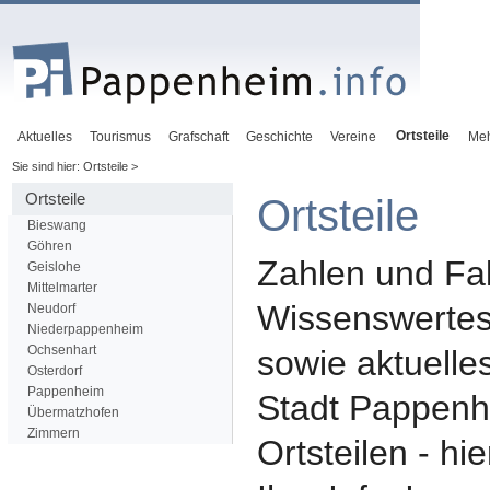
Ortsteile
Aktuelles
Tourismus
Grafschaft
Geschichte
Vereine
Me
Sie sind hier: Ortsteile >
Ortsteile
Ortsteile
Bieswang
Göhren
Zahlen und Fa
Geislohe
Mittelmarter
Wissenswertes
Neudorf
Niederpappenheim
Ochsenhart
sowie aktuelle
Osterdorf
Pappenheim
Stadt Pappenh
Übermatzhofen
Zimmern
Ortsteilen - h